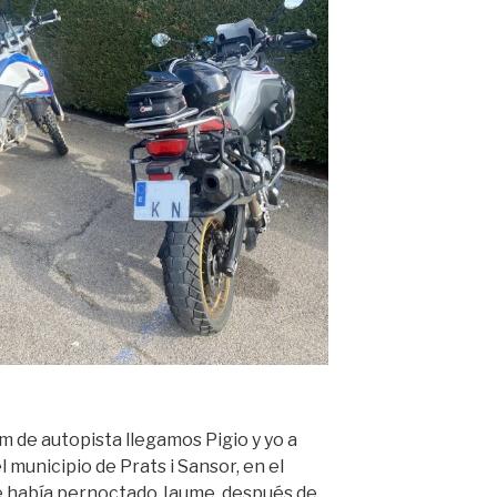
km de autopista llegamos Pigio y yo a
 municipio de Prats i Sansor, en el
e había pernoctado Jaume, después de