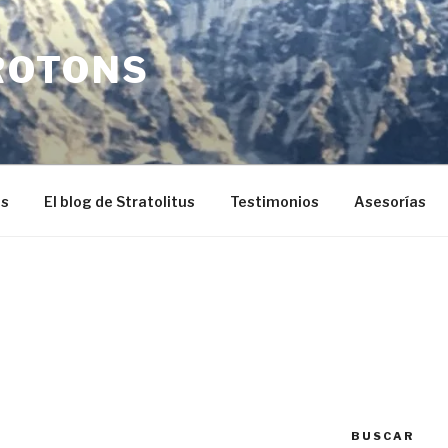
ROTONS
os
El blog de Stratolitus
Testimonios
Asesorías
BUSCAR