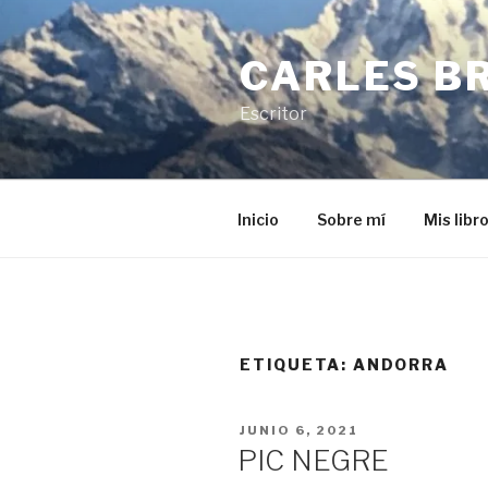
Saltar
al
CARLES B
contenido
Escritor
Inicio
Sobre mí
Mis libr
ETIQUETA:
ANDORRA
PUBLICADO
JUNIO 6, 2021
EL
PIC NEGRE