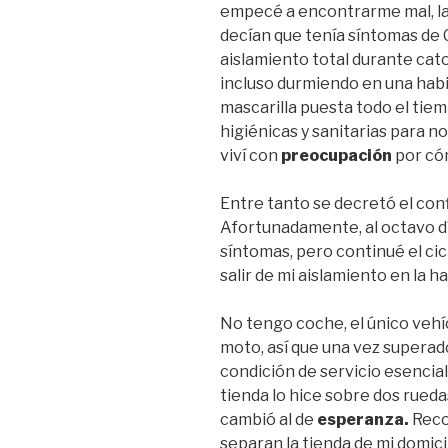
empecé a encontrarme mal, la
decían que tenía síntomas de
aislamiento total durante cato
incluso durmiendo en una habi
mascarilla puesta todo el tie
higiénicas y sanitarias para no
viví con
preocupación
por có
Entre tanto se decretó el conf
Afortunadamente, al octavo dí
síntomas, pero continué el cic
salir de mi aislamiento en la h
No tengo coche, el único vehí
moto, así que una vez superado
condición de servicio esencial
tienda lo hice sobre dos rueda
cambió al de
esperanza.
Reco
separan la tienda de mi domicil