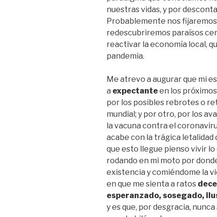
nuestras vidas, y por descontad
Probablemente nos fijaremos 
redescubriremos paraísos cerc
reactivar la economía local, 
pandemia.
Me atrevo a augurar que mi e
a
expectante
en los próximos 
por los posibles rebrotes o re
mundial; y por otro, por los av
la vacuna contra el coronaviru
acabe con la trágica letalidad
que esto llegue pienso vivir l
rodando en mi moto por donde
existencia y comiéndome la vi
en que me sienta a ratos
dece
esperanzado, sosegado, ilu
y es que, por desgracia, nunc