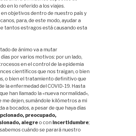
o en lo referido a los viajes.
en objetivos dentro de nuestro país y
anos, para, de este modo, ayudar a
que tantos estragos está causando esta
stado de ánimo va a mutar
días por varios motivos: por un lado,
trocesos en el control de la epidemia
ances científicos que nos traigan, o bien
s, o bien el tratamiento definitivo que
 de la enfermedad del COVID-19. Hasta
o que han llamado la «nueva normalidad»,
 me dejen, sumándole kilómetros a mi
da a bocados, a pesar de que haya días
pcionado, preocupado,
sionado, alegre
o con
incertidumbre
;
a sabemos cuándo se parará nuestro