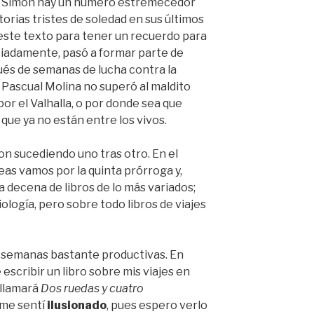
 Simón hay un número estremecedor
torias tristes de soledad en sus últimos
este texto para tener un recuerdo para
iadamente, pasó a formar parte de
pués de semanas de lucha contra la
 Pascual Molina no superó al maldito
por el Valhalla, o por donde sea que
que ya no están entre los vivos.
on sucediendo uno tras otro. En el
eas vamos por la quinta prórroga y,
 decena de libros de lo más variados;
logía, pero sobre todo libros de viajes
 semanas bastante productivas. En
escribir un libro sobre mis viajes en
 llamará
Dos ruedas y cuatro
me sentí
ilusionado
, pues espero verlo