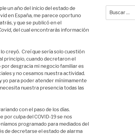
e un año del inicio del estado de
Buscar
por:
Covid en España, me parece oportuno
trás, y que se publicó en el
Covid,
del cual encontrarás información
 lo creyó. Creí que sería solo cuestión
al principio, cuando decretaron el
 por desgracia mi negocio familiar es
iales y no cesamos nuestra actividad.
 y yo para poder atender mínimamente
 necesita nuestra presencia todas las
riando con el paso de los días.
ue por culpa del COVID-19 se nos
 teníamos programado para mediados del
ués de decretarse el estado de alarma