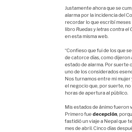
Justamente ahora que se cumpl
alarma por la incidencia del 
recordar lo que escribí meses a
libro
Ruedas y letras contra el 
en esta misma web.
“Confieso que fui de los que se
de catorce días, como dijeron 
estado de alarma. Por suerte o
uno de los considerados esenc
Nos turnamos entre mi mujer
el negocio que, por suerte, no
horas de apertura al público.
Mis estados de ánimo fueron va
Primero fue
decepción
, porq
fastidió un viaje a Nepal que
mes de abril. Cinco días desp