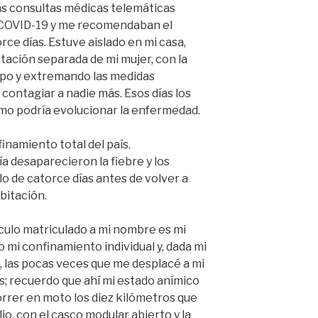
s consultas médicas telemáticas
 COVID-19 y me recomendaban el
rce días. Estuve aislado en mi casa,
tación separada de mi mujer, con la
mpo y extremando las medidas
 contagiar a nadie más. Esos días los
mo podría evolucionar la enfermedad.
inamiento total del país.
a desaparecieron la fiebre y los
lo de catorce días antes de volver a
abitación.
culo matriculado a mi nombre es mi
 mi confinamiento individual y, dada mi
, las pocas veces que me desplacé a mi
s; recuerdo que ahí mi estado anímico
rrer en moto los diez kilómetros que
io, con el casco modular abierto y la