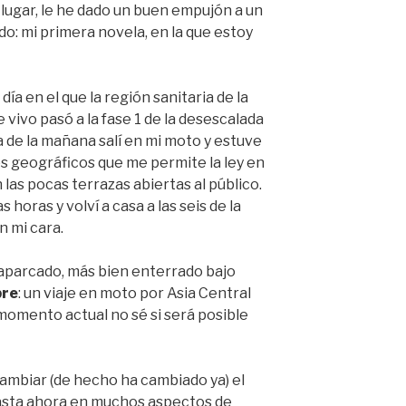
lugar, le he dado un buen empujón a un
do: mi primera novela, en la que estoy
ía en el que la región sanitaria de la
vivo pasó a la fase 1 de la desescalada
a de la mañana salí en mi moto y estuve
es geográficos que me permite la ley en
 las pocas terrazas abiertas al público.
 horas y volví a casa a las seis de la
n mi cara.
aparcado, más bien enterrado bajo
bre
: un viaje en moto por Asia Central
 momento actual no sé si será posible
cambiar (de hecho ha cambiado ya) el
sta ahora en muchos aspectos de