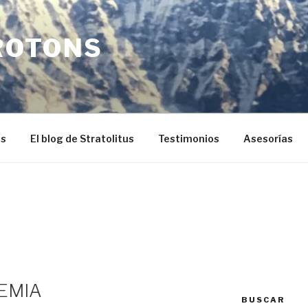
ROTONS
os
El blog de Stratolitus
Testimonios
Asesorías
EMIA
BUSCAR