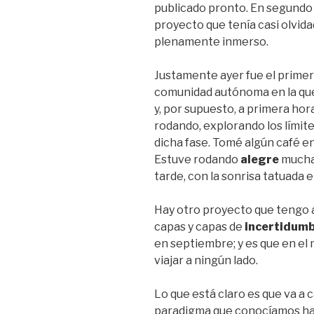
publicado pronto. En segundo 
proyecto que tenía casi olvida
plenamente inmerso.
Justamente ayer fue el primer d
comunidad autónoma en la que 
y, por supuesto, a primera hor
rodando, explorando los límit
dicha fase. Tomé algún café en
Estuve rodando
alegre
muchas
tarde, con la sonrisa tatuada e
Hay otro proyecto que tengo 
capas y capas de
incertidum
en septiembre; y es que en el
viajar a ningún lado.
Lo que está claro es que va a 
paradigma que conocíamos ha