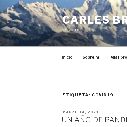
Saltar
al
CARLES B
contenido
Escritor
Inicio
Sobre mí
Mis libr
ETIQUETA:
COVID19
PUBLICADO
MARZO 14, 2021
EL
UN AÑO DE PAND