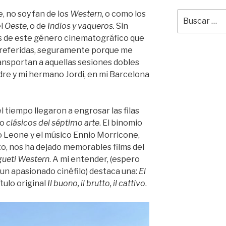
, no soy fan de los
Western
, o como los
Buscar
por:
el
Oeste
, o de
Indios y vaqueros.
Sin
s de este género cinematográfico que
preferidas, seguramente porque me
ransportan a aquellas sesiones dobles
dre y mi hermano Jordi, en mi Barcelona
l tiempo llegaron a engrosar las filas
mo
clásicos del séptimo arte
. El binomio
o Leone y el músico Ennio Morricone,
rto, nos ha dejado memorables films del
ueti Western
. A mi entender, (espero
s un apasionado cinéfilo) destaca una:
El
título original
Il buono, il brutto, il cattivo
.