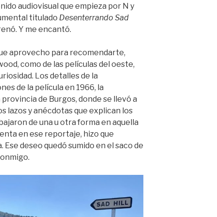
nido audiovisual que empieza por N y
cumental titulado
Desenterrando Sad
trenó. Y me encantó.
 que aprovecho para recomendarte,
wood, como de las películas del oeste,
uriosidad. Los detalles de la
nes de la película en 1966, la
a provincia de Burgos, donde se llevó a
os lazos y anécdotas que explican los
ajaron de una u otra forma en aquella
enta en ese reportaje, hizo que
. Ese deseo quedó sumido en el saco de
conmigo.