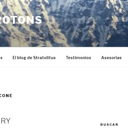
ROTONS
os
El blog de Stratolitus
Testimonios
Asesorías
CONE
ERY
BUSCAR