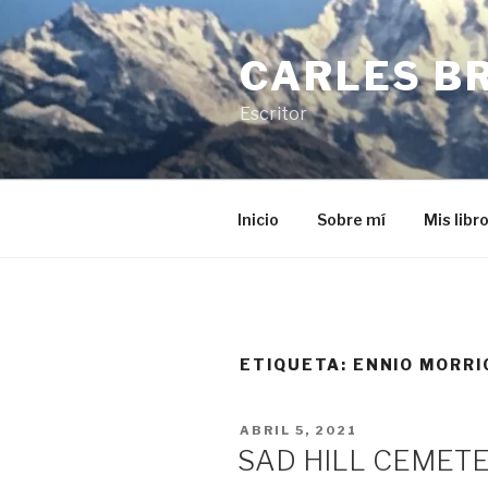
Saltar
al
CARLES B
contenido
Escritor
Inicio
Sobre mí
Mis libr
ETIQUETA:
ENNIO MORRI
PUBLICADO
ABRIL 5, 2021
EL
SAD HILL CEMET