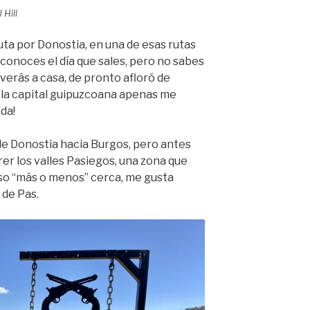
 Hill
uta por Donostia, en una de esas rutas
 conoces el día que sales, pero no sabes
lverás a casa, de pronto afloró de
 la capital guipuzcoana apenas me
da!
de Donostia hacia Burgos, pero antes
er los valles Pasiegos, una zona que
so “más o menos” cerca, me gusta
de Pas.