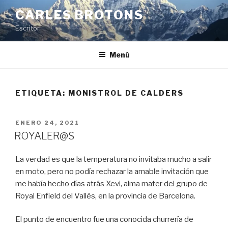
Saltar
CARLES BROTONS
al
Escritor
contenido
Menú
ETIQUETA:
MONISTROL DE CALDERS
PUBLICADO
ENERO 24, 2021
EL
ROYALER@S
La verdad es que la temperatura no invitaba mucho a salir
en moto, pero no podía rechazar la amable invitación que
me había hecho días atrás Xevi, alma mater del grupo de
Royal Enfield del Vallès, en la provincia de Barcelona.
El punto de encuentro fue una conocida churrería de