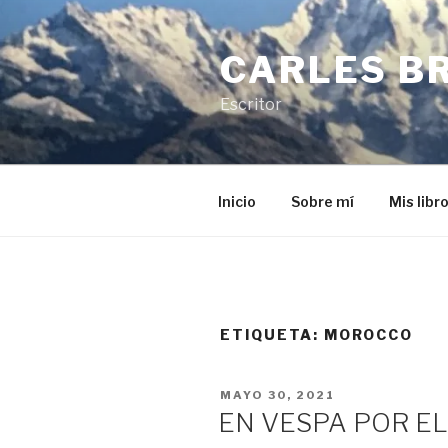
Saltar
al
CARLES B
contenido
Escritor
Inicio
Sobre mí
Mis libr
ETIQUETA:
MOROCCO
PUBLICADO
MAYO 30, 2021
EL
EN VESPA POR E