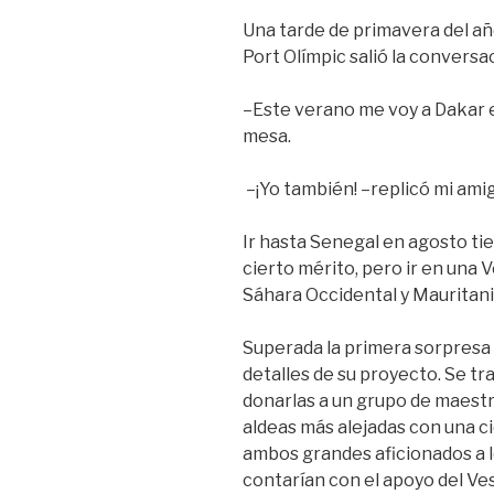
Una tarde de primavera del añ
Port Olímpic salió la conversa
–Este verano me voy a Dakar 
mesa.
–¡Yo también! –replicó mi amig
Ir hasta Senegal en agosto ti
cierto mérito, pero ir en una
Sáhara Occidental y Mauritania
Superada la primera sorpresa p
detalles de su proyecto. Se tr
donarlas a un grupo de maestr
aldeas más alejadas con una ci
ambos grandes aficionados a lo
contarían con el apoyo del Ve