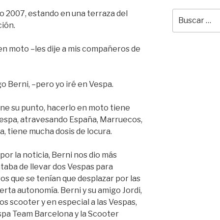
o 2007, estando en una terraza del
Buscar
por:
ción.
en moto –les dije a mis compañeros de
o Berni, –pero yo iré en Vespa.
ene su punto, hacerlo en moto tiene
 Vespa, atravesando España, Marruecos,
, tiene mucha dosis de locura.
or la noticia, Berni nos dio más
ataba de llevar dos Vespas para
os que se tenían que desplazar por las
erta autonomía. Berni y su amigo Jordi,
s scooter y en especial a las Vespas,
spa Team Barcelona y la Scooter