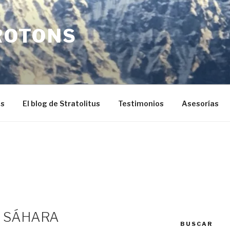
ROTONS
os
El blog de Stratolitus
Testimonios
Asesorías
L SÁHARA
BUSCAR