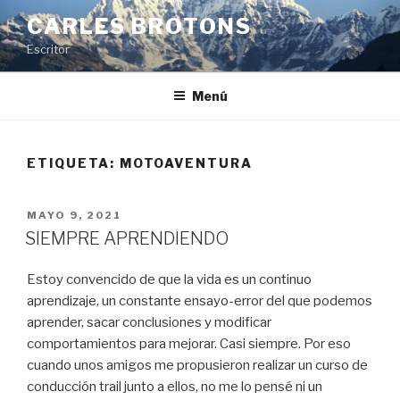
Saltar
CARLES BROTONS
al
Escritor
contenido
Menú
ETIQUETA:
MOTOAVENTURA
PUBLICADO
MAYO 9, 2021
EL
SIEMPRE APRENDIENDO
Estoy convencido de que la vida es un continuo
aprendizaje, un constante ensayo-error del que podemos
aprender, sacar conclusiones y modificar
comportamientos para mejorar. Casi siempre. Por eso
cuando unos amigos me propusieron realizar un curso de
conducción trail junto a ellos, no me lo pensé ni un