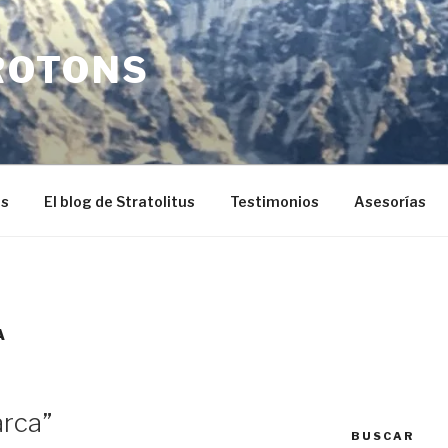
ROTONS
os
El blog de Stratolitus
Testimonios
Asesorías
A
arca”
BUSCAR