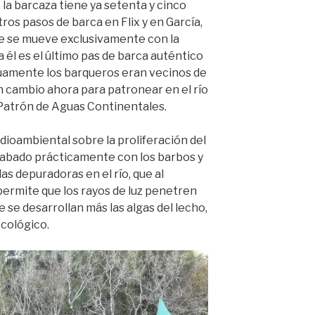
la barcaza tiene ya setenta y cinco
ros pasos de barca en Flix y en García,
ue se mueve exclusivamente con la
a él es el último pas de barca auténtico
uamente los barqueros eran vecinos de
en cambio ahora para patronear en el río
e Patrón de Aguas Continentales.
ioambiental sobre la proliferación del
 acabado prácticamente con los barbos y
las depuradoras en el río, que al
permite que los rayos de luz penetren
se desarrollan más las algas del lecho,
cológico.