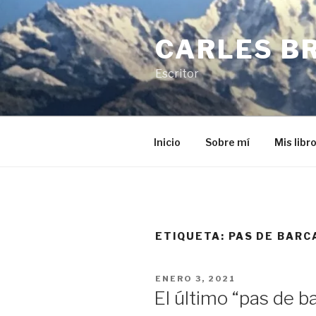
Saltar
al
CARLES B
contenido
Escritor
Inicio
Sobre mí
Mis libr
ETIQUETA:
PAS DE BARC
PUBLICADO
ENERO 3, 2021
EL
El último “pas de b