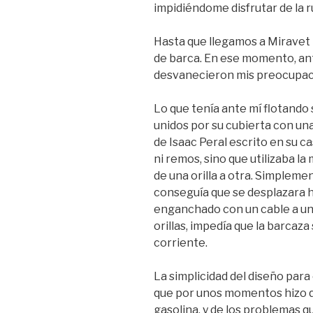
impidiéndome disfrutar de la 
Hasta que llegamos a Miravet 
de barca. En ese momento, an
desvanecieron mis preocupac
Lo que tenía ante mí flotando s
unidos por su cubierta con un
de Isaac Peral escrito en su cas
ni remos, sino que utilizaba l
de una orilla a otra. Simpleme
conseguía que se desplazara ha
enganchado con un cable a una
orillas, impedía que la barcaza
corriente.
La simplicidad del diseño para
que por unos momentos hizo qu
gasolina, y de los problemas 