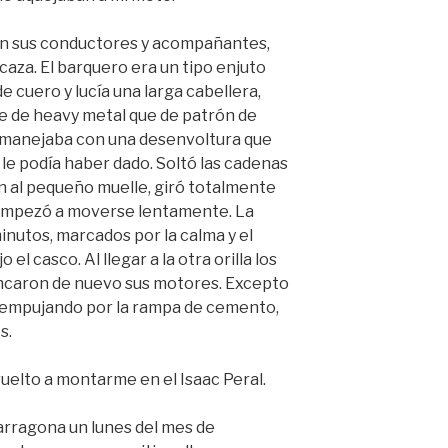
on sus conductores y acompañantes,
aza. El barquero era un tipo enjuto
 cuero y lucía una larga cabellera,
e de heavy metal que de patrón de
 manejaba con una desenvoltura que
le podía haber dado. Soltó las cadenas
 al pequeño muelle, giró totalmente
a empezó a moverse lentamente. La
inutos, marcados por la calma y el
l casco. Al llegar a la otra orilla los
ncaron de nuevo sus motores. Excepto
a empujando por la rampa de cemento,
s.
uelto a montarme en el Isaac Peral.
arragona un lunes del mes de