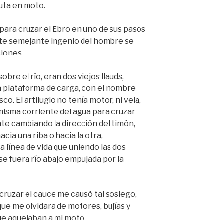
ruta en moto.
para cruzar el Ebro en uno de sus pasos
te semejante ingenio del hombre se
iones.
obre el río, eran dos viejos llauds,
a plataforma de carga, con el nombre
co. El artilugio no tenía motor, ni vela,
a misma corriente del agua para cruzar
nte cambiando la dirección del timón,
cia una riba o hacia la otra,
 línea de vida que uniendo las dos
 se fuera río abajo empujada por la
 cruzar el cauce me causó tal sosiego,
e me olvidara de motores, bujías y
que aquejaban a mi moto.