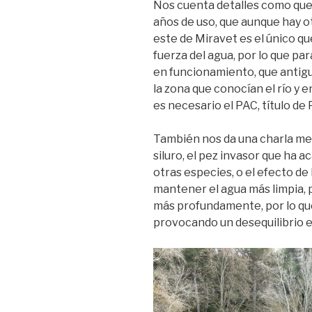
Nos cuenta detalles como que 
años de uso, que aunque hay ot
este de Miravet es el único q
fuerza del agua, por lo que par
en funcionamiento, que antig
la zona que conocían el río y 
es necesario el PAC, título d
También nos da una charla med
siluro, el pez invasor que ha
otras especies, o el efecto de 
mantener el agua más limpia, 
más profundamente, por lo que 
provocando un desequilibrio e