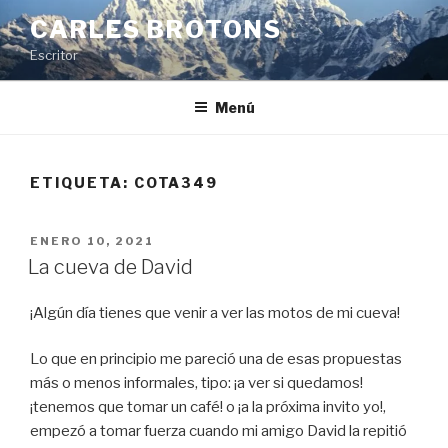
Saltar
CARLES BROTONS
al
Escritor
contenido
Menú
ETIQUETA:
COTA349
PUBLICADO
ENERO 10, 2021
EL
La cueva de David
¡Algún día tienes que venir a ver las motos de mi cueva!
Lo que en principio me pareció una de esas propuestas
más o menos informales, tipo: ¡a ver si quedamos!
¡tenemos que tomar un café! o ¡a la próxima invito yo!,
empezó a tomar fuerza cuando mi amigo David la repitió