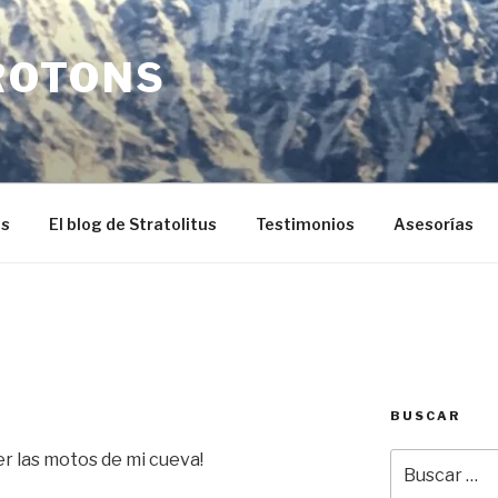
ROTONS
os
El blog de Stratolitus
Testimonios
Asesorías
BUSCAR
ver las motos de mi cueva!
Buscar
por: