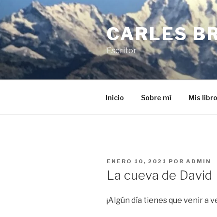
Saltar
al
CARLES B
contenido
Escritor
Inicio
Sobre mí
Mis libr
PUBLICADO
ENERO 10, 2021
POR
ADMIN
EL
La cueva de David
¡Algún día tienes que venir a 