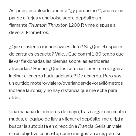
Así pues, espoleado por ese “¿y porqué no?”, amarré un
par de alforjas y una bolsa sobre depósito a mi
flamante
Triumph Thruxton
1200 R y me dispuse a
devorar kilómetros.
¿Que el asiento monoplaza es duro? Sí. ¿Que el espacio
de carga es escueto? Vale. ¿Que con mi 1,80 tengo que
llevar flexionadas las piernas sobre las estriberas
atrasadas? Bueno. ¿Que los seminanillares me obligan a
inclinar el cuerpo hacia adelante? De acuerdo. Pero soy
un curtido motero/viajero/overlander/devorakilómetros
(nótese la ironía) y no hay distancia que me eche para
atrás.
Una mañana de primeros de mayo, tras cargar con cuatro
mudas, el equipo de lluvia y llenar el depósito, me dirigí a
buscar la autopista en dirección a
Francia
. Sería un viaje
sin un objetivo concreto, como me gustan a mí, pero sí