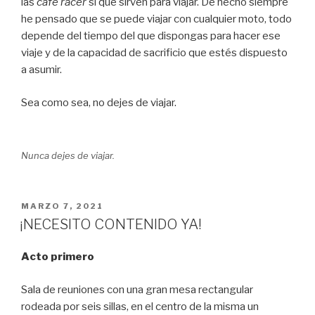
las
café racer
sí que sirven para viajar. De hecho siempre
he pensado que se puede viajar con cualquier moto, todo
depende del tiempo del que dispongas para hacer ese
viaje y de la capacidad de sacrificio que estés dispuesto
a asumir.
Sea como sea, no dejes de viajar.
Nunca dejes de viajar.
PUBLICADO
MARZO 7, 2021
EL
¡NECESITO CONTENIDO YA!
Acto primero
Sala de reuniones con una gran mesa rectangular
rodeada por seis sillas, en el centro de la misma un