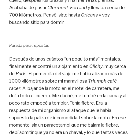
cuello, después los brazos y finalmente las piernas.
Acababa de pasar
Clermont-Ferrand
y llevaba cerca de
700 kilómetros. Pensé, sigo hasta
Orleans
y voy
buscando sitio para dormir.
Parada para repostar.
Después de unos cuántos “un poquito más” mentales,
finalmente encontré un alojamiento en
Clichy
, muy cerca
de
París
. El primer día del viaje me había atizado más de
1000 kilómetros sobre mi maravillosa
Triumph café
racer
. Al bajar de la moto en el motel de carretera, me
dolía todo el cuerpo. Me duché, me tumbé en la cama y al
poco rato empecé a temblar. Tenía fiebre. Era la
respuesta de mi organismo al ataque que le había
supuesto la paliza de incomodidad sobre la moto. En ese
momento, sin un paracetamol que me bajara la fiebre,
debí admitir que ya no era un chaval, y lo que tantas veces