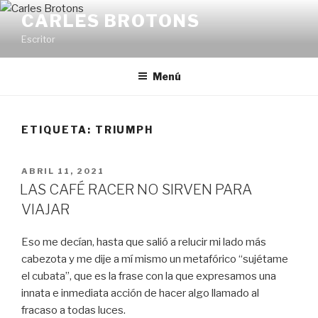
Saltar
CARLES BROTONS
al
Escritor
contenido
Menú
ETIQUETA:
TRIUMPH
PUBLICADO
ABRIL 11, 2021
EL
LAS CAFÉ RACER NO SIRVEN PARA
VIAJAR
Eso me decían, hasta que salió a relucir mi lado más
cabezota y me dije a mí mismo un metafórico “sujétame
el cubata”, que es la frase con la que expresamos una
innata e inmediata acción de hacer algo llamado al
fracaso a todas luces.