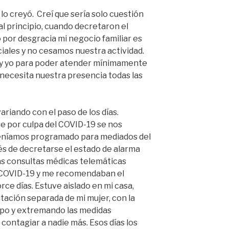
 lo creyó. Creí que sería solo cuestión
al principio, cuando decretaron el
 por desgracia mi negocio familiar es
iales y no cesamos nuestra actividad.
 y yo para poder atender mínimamente
 necesita nuestra presencia todas las
riando con el paso de los días.
ue por culpa del COVID-19 se nos
 teníamos programado para mediados del
ués de decretarse el estado de alarma
s consultas médicas telemáticas
 COVID-19 y me recomendaban el
rce días. Estuve aislado en mi casa,
tación separada de mi mujer, con la
mpo y extremando las medidas
 contagiar a nadie más. Esos días los