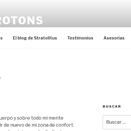
ROTONS
os
El blog de Stratolitus
Testimonios
Asesorías
A
BUSCAR
 cuerpo y sobre todo mi mente
Buscar
por:
r de nuevo de mi zona de confort.