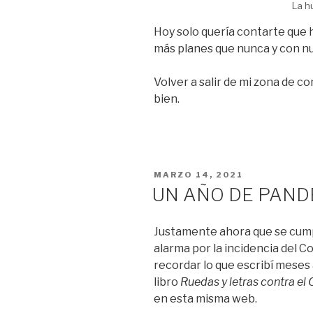
La h
Hoy solo quería contarte que h
más planes que nunca y con n
Volver a salir de mi zona de 
bien.
PUBLICADO
MARZO 14, 2021
EL
UN AÑO DE PAND
Justamente ahora que se cumpl
alarma por la incidencia del 
recordar lo que escribí meses a
libro
Ruedas y letras contra el 
en esta misma web.