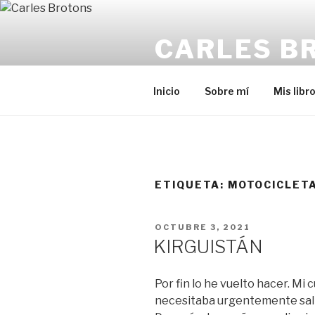
Saltar
al
CARLES B
contenido
Escritor
Inicio
Sobre mí
Mis libr
ETIQUETA:
MOTOCICLET
PUBLICADO
OCTUBRE 3, 2021
EL
KIRGUISTÁN
Por fin lo he vuelto hacer. Mi
necesitaba urgentemente sali