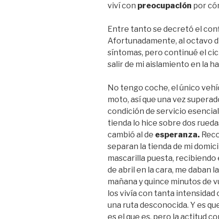
viví con
preocupación
por có
Entre tanto se decretó el conf
Afortunadamente, al octavo dí
síntomas, pero continué el cic
salir de mi aislamiento en la h
No tengo coche, el único vehí
moto, así que una vez superado
condición de servicio esencial
tienda lo hice sobre dos rueda
cambió al de
esperanza.
Reco
separan la tienda de mi domicil
mascarilla puesta, recibiendo
de abril en la cara, me daban l
mañana y quince minutos de vu
los vivía con tanta intensidad
una ruta desconocida. Y es qu
es el que es, pero la actitud c