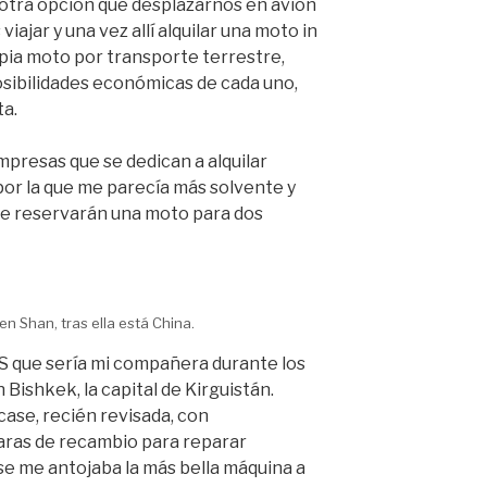
 otra opción que desplazarnos en avión
iajar y una vez allí alquilar una moto in
opia moto por transporte terrestre,
osibilidades económicas de cada uno,
ta.
mpresas que se dedican a alquilar
por la que me parecía más solvente y
me reservarán una moto para dos
ien Shan, tras ella está China.
S que sería mi compañera durante los
Bishkek, la capital de Kirguistán.
case, recién revisada, con
aras de recambio para reparar
 se me antojaba la más bella máquina a