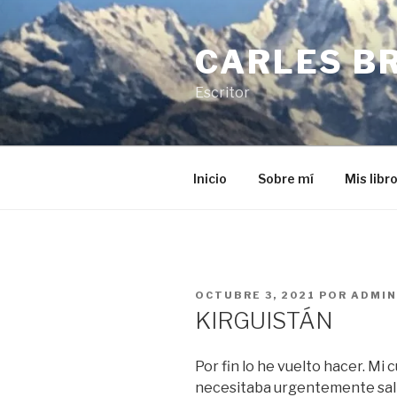
Saltar
al
CARLES B
contenido
Escritor
Inicio
Sobre mí
Mis libr
PUBLICADO
OCTUBRE 3, 2021
POR
ADMIN
EL
KIRGUISTÁN
Por fin lo he vuelto hacer. Mi
necesitaba urgentemente sali