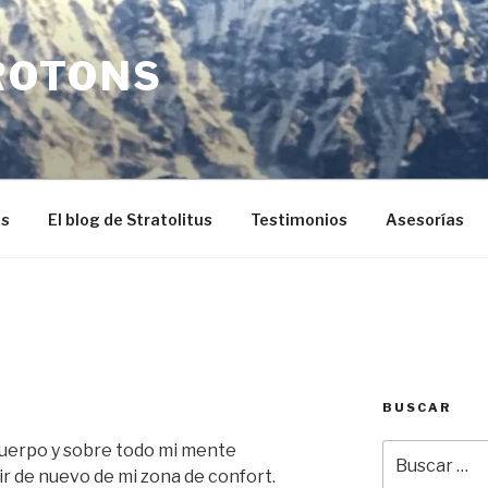
ROTONS
os
El blog de Stratolitus
Testimonios
Asesorías
BUSCAR
 cuerpo y sobre todo mi mente
Buscar
por:
r de nuevo de mi zona de confort.