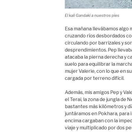
El kali Gandaki a nuestros pies
Esa mañana llevábamos algo m
cruzando ríos desbordados co
circulando por barrizales y s
desprendimientos. Pep llevaba 
atacaba la pierna derecha y ca
suelo para equilibrar la march
mujer Valerie, con lo que en s
cargada por terreno difícil.
Además, mis amigos Pep y Vale
el Terai, la zona de jungla de 
bastantes más kilómetros y día
juntáramos en Pokhara, para in
encima cargaban con la imped
viaje y multiplicado por dos p