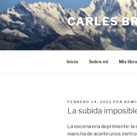
Saltar
al
CARLES B
contenido
Escritor
Inicio
Sobre mí
Mis libr
PUBLICADO
FEBRERO 14, 2021
POR
ADMI
EL
La subida imposibl
La escena era deprimente: la
mancha de aceite unos metros 