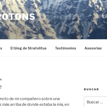
ROTONS
os
El blog de Stratolitus
Testimonios
Asesorías
N
e
BUSCAR
 moto de mi compañero sobre una
Buscar
por:
más arriba de donde estaba la mía, en