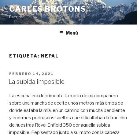
Saltar
CARLES BROTONS
al
Escritor
contenido
Menú
ETIQUETA:
NEPAL
PUBLICADO
FEBRERO 14, 2021
EL
La subida imposible
La escena era deprimente: la moto de mi compañero
sobre una mancha de aceite unos metros más arriba de
donde estaba la mía, en un camino con mucha pendiente
y enormes pedruscos sueltos que dificultaban la tracción
de nuestras Royal Enfield 350 por aquella subida
imposible. Pep sentado junto a su moto con la cabeza