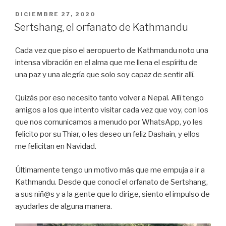
PUBLICADO
DICIEMBRE 27, 2020
EL
Sertshang, el orfanato de Kathmandu
Cada vez que piso el aeropuerto de Kathmandu noto una
intensa vibración en el alma que me llena el espíritu de
una paz y una alegría que solo soy capaz de sentir allí.
Quizás por eso necesito tanto volver a Nepal. Allí tengo
amigos a los que intento visitar cada vez que voy, con los
que nos comunicamos a menudo por WhatsApp, yo les
felicito por su Thiar, o les deseo un feliz Dashain, y ellos
me felicitan en Navidad.
Últimamente tengo un motivo más que me empuja a ir a
Kathmandu. Desde que conocí el orfanato de Sertshang,
a sus niñ@s y a la gente que lo dirige, siento el impulso de
ayudarles de alguna manera.