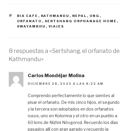
ETIQUETAS
BIA CAFE
,
KATHMANDU
,
NEPAL
,
ONG
,
ORFANATO
,
SERTSHANG ORPHANAGE HOME
,
SWAYAMBHU
,
VIAJES
8 respuestas a «Sertshang, el orfanato de
Kathmandu»
Carlos Mondéjar Molina
DICIEMBRE 28, 2020 A LAS 8:22 AM
Comprendo perfectamente lo que sientes al
pisar el orfanato. De mis cinco hijos, el segundo
y la tercera son adoptados en dos orfanatos
rusos, uno en Kolomna y el otro en un pueblo a
60 kms de Nizhni Nóvgorod. Recuerdo los días
pasados allí con gran agrado y recuerdo la