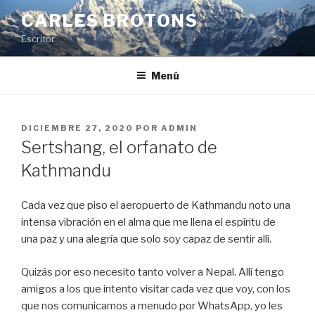
Saltar
CARLES BROTONS
al
Escritor
contenido
Menú
PUBLICADO
DICIEMBRE 27, 2020
POR
ADMIN
EL
Sertshang, el orfanato de
Kathmandu
Cada vez que piso el aeropuerto de Kathmandu noto una
intensa vibración en el alma que me llena el espíritu de
una paz y una alegría que solo soy capaz de sentir allí.
Quizás por eso necesito tanto volver a Nepal. Allí tengo
amigos a los que intento visitar cada vez que voy, con los
que nos comunicamos a menudo por WhatsApp, yo les