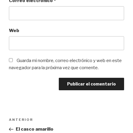
Correo electrónico
*
Web
Guarda mi nombre, correo electrónico y web en este
navegador para la próxima vez que comente.
Navegación
ANTERIOR
Entrada
de
anterior:
El casco amarillo