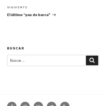
entradas
SIGUIENTE
Siguiente
entrada
El último “pas de barca”
BUSCAR
Buscar
Busca
por:
Facebook
Instagram
Correo
Twitter
Asesorías